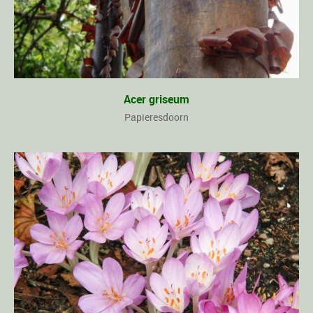
Acer griseum
Papieresdoorn