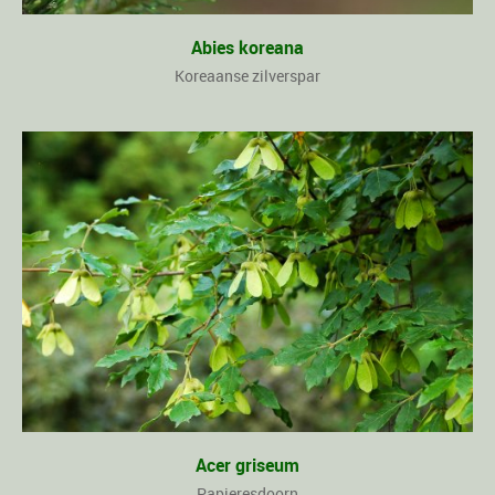
Abies koreana
Koreaanse zilverspar
Acer griseum
Papieresdoorn