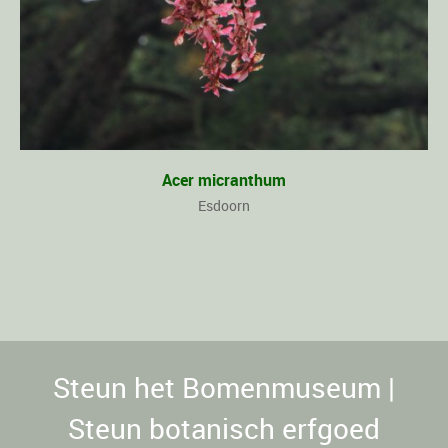
Acer micranthum
Esdoorn
Steun het Bomenmuseum |
Steun botanisch erfgoed