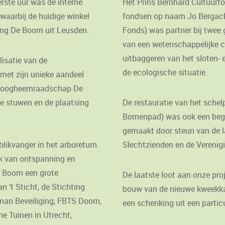
Het Prins Bernhard Cultuurfo
erste uur was de interne
fondsen op naam Jo Bergack
 waarbij de huidige winkel
Fonds) was partner bij twee 
ting De Boom uit Leusden.
van een wetenschappelijke c
uitbaggeren van het sloten- e
lisatie van de
de ecologische situatie.
met zijn unieke aandeel
t Hoogheemraadschap De
De restauratie van het sche
ee stuwen en de plaatsing
Bomenpad) was ook een begro
gemaakt door steun van de la
Slechtzienden en de Verenig
likvanger in het arboretum.
ek van ontspanning en
e Boom een grote
De laatste loot aan onze pr
 ’t Sticht, de Stichting
bouw van de nieuwe kweekkas
an Beveiliging, FBTS Doorn,
een schenking uit een particu
e Tuinen in Utrecht,