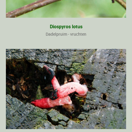
Diospyros lotus
Dadelpruim - vruchten