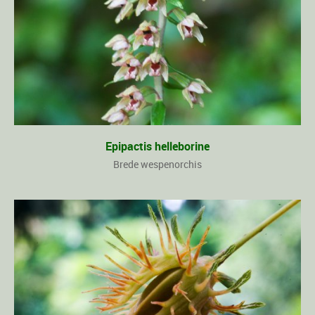
Epipactis helleborine
Brede wespenorchis