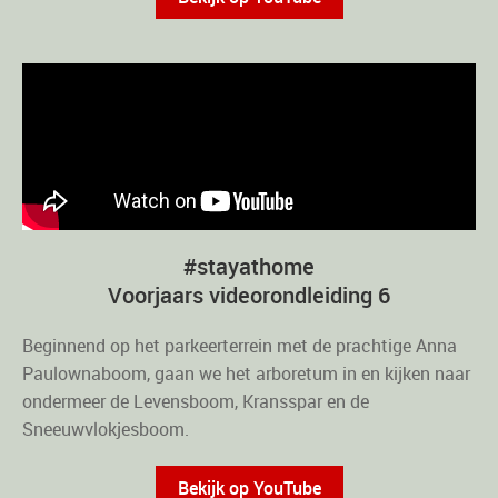
#stayathome
Voorjaars videorondleiding 6
Beginnend op het parkeerterrein met de prachtige Anna
Paulownaboom, gaan we het arboretum in en kijken naar
ondermeer de Levensboom, Kransspar en de
Sneeuwvlokjesboom.
Bekijk op YouTube