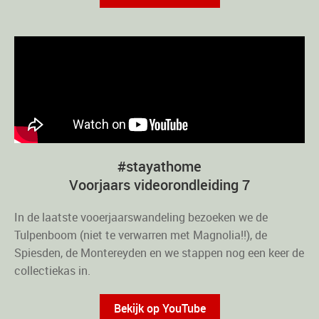
#stayathome
Voorjaars videorondleiding 7
In de laatste vooerjaarswandeling bezoeken we de
Tulpenboom (niet te verwarren met Magnolia!!), de
Spiesden, de Montereyden en we stappen nog een keer de
collectiekas in.
Bekijk op YouTube