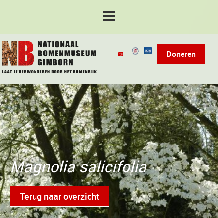
Doneren
Magnolia salicifolia
Terug naar overzicht