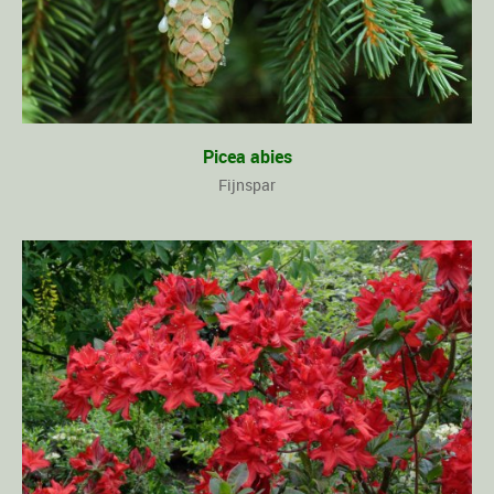
Picea abies
Fijnspar