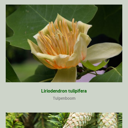
Liriodendron tulipifera
Tulpenboom