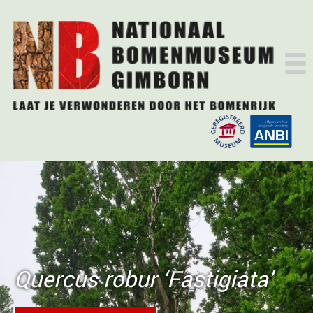
Quercus robur ‘Fastigiata'