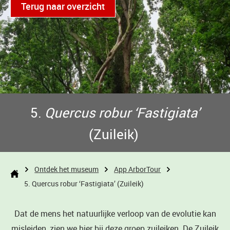
Terug naar overzicht
5.
Quercus robur ‘Fastigiata’
(Zuileik)
Ontdek het museum
App ArborTour
5. Quercus robur ‘Fastigiata’ (Zuileik)
Dat de mens het natuurlijke verloop van de evolutie kan
misleiden, zien we hier bij deze groep zuileiken. De Zuileik