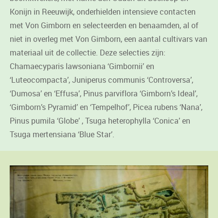
Konijn in Reeuwijk, onderhielden intensieve contacten
met Von Gimborn en selecteerden en benaamden, al of
niet in overleg met Von Gimborn, een aantal cultivars van
materiaal uit de collectie. Deze selecties zijn:
Chamaecyparis lawsoniana ‘Gimbornii’ en
‘Luteocompacta’, Juniperus communis ‘Controversa’,
‘Dumosa’ en ‘Effusa’, Pinus parviflora ‘Gimborn’s Ideal’,
‘Gimborn’s Pyramid’ en ‘Tempelhof’, Picea rubens ‘Nana’,
Pinus pumila ‘Globe’ , Tsuga heterophylla ‘Conica’ en
Tsuga mertensiana ‘Blue Star’.